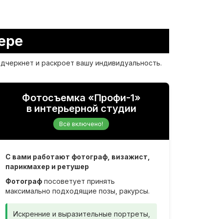
ере
одчеркнет и раскроет вашу индивидуальность.
Фотосъемка «Профи-1»
в интерьерной студии
Всё включено!
С вами работают фотограф, визажист,
парикмахер и ретушер
Фотограф
посоветует принять
максимально подходящие позы, ракурсы.
Искренние и выразительные портреты,