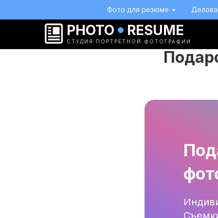
Фото для резюме
Делова
PHOTO
RESUME
СТУДИЯ ПОРТРЕТНОЙ ФОТОГРАФИИ
Подар
Под
фот
Индиви
Съемки