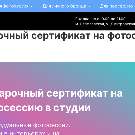
я фотосессия
Для личного бренда
Для портфолио
Ежедневно с 10:00 до 21:00
м. Савеловская, м. Дмитровская
очный сертификат на фото
арочный сертификат на
осессию в студии
дуальные фотосессии.
 в интерьерах и на