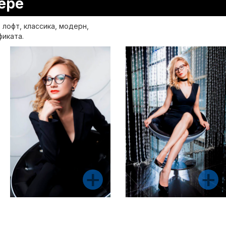
ере
лофт, классика, модерн,
фиката.