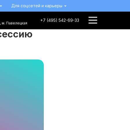
Для соцсетей и карьеры
Выбрать
+7 (495) 542-69-33
, м. Павелецкая
фотосессию
сессию