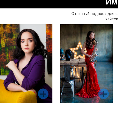
Им
Отличный подарок для с
хайтек