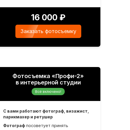
16 000 ₽
Заказать фотосъемку
Фотосъемка «Профи-2»
в интерьерной студии
Всё включено!
С вами работают фотограф, визажист,
парикмахер и ретушер
Фотограф
посоветует принять